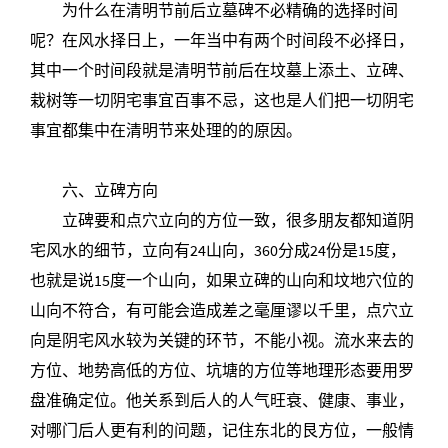
为什么在清明节前后立墓碑不必精确的选择时间
呢？在风水择日上，一年当中有两个时间段不必择日，
其中一个时间段就是清明节前后在坟墓上添土、立碑、
栽树等一切阴宅事宜百事不忌，这也是人们把一切阴宅
事宜都集中在清明节来处理的的原因。
六、立碑方向
立碑要和点穴立向的方位一致，很多朋友都知道阴
宅风水的细节，立向有24山向，360分成24份是15度，
也就是说15度一个山向，如果立碑的山向和坟地穴位的
山向不符合，有可能会造成差之毫厘谬以千里，点穴立
向是阴宅风水较为关键的环节，不能小视。流水来去的
方位、地势高低的方位、坑塘的方位等地理形态要用罗
盘准确定位。他关系到后人的人气旺衰、健康、事业，
对哪门后人更有利的问题，记住东北的艮方位，一般情