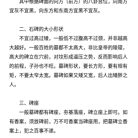
其中根据碑面的向方（前方）的八卦宫位，向南方
宜灰不宜黑，向东方和东南方宜黑不宜灰。
二、石碑的大小形状
不宜过高过矮，一般低不过腹高不过颈，并非越高
大越好。一般百姓的墓都不太高大，非比皇帝的陵寝，
高大的碑立在穴前，对坟形成逼压之势，反而影响后人
的前程，子孙也不旺。墓碑形状，要长方形，要有规有
矩，不要太窄太宽。墓碑如果又矮又宽，后人出矮胖之
人。
三、碑座
一般墓碑都有碑座，夯基落座，碑立座上即可。如
有香案，须放碑前，万不可香案当碑座用，把墓碑立香
案上，犯之百事不遂。