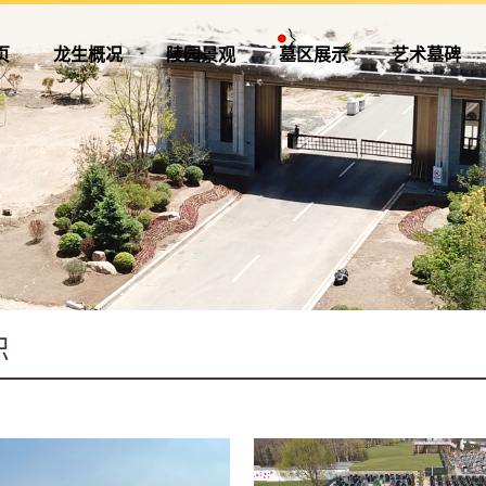
页
龙生概况
陵园景观
墓区展示
艺术墓碑