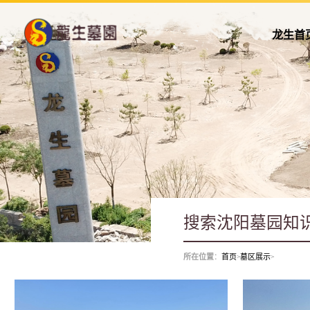
龙生首
所在位置
：
首页
>
墓区展示
>