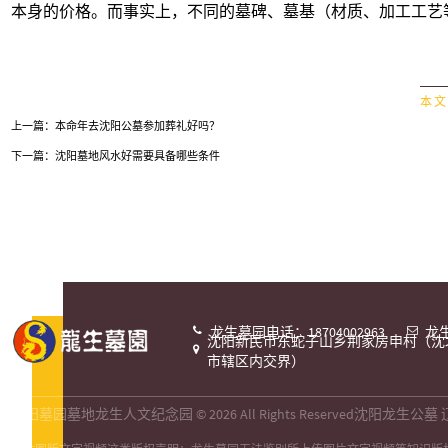
本身的价格。而事实上，不同的墓碑、墓基（材质、加工工艺
本 文
上一篇：
本命年去沈阳公墓参加葬礼好吗？
下一篇：
沈阳​墓地风水好需要具备哪些条件
龙生墓园电话：18704002963
龙生


沈阳新民市东蛇子山乡荆家房申村（沈

市辖区内交界）
沈阳墓园墓地龙生人文纪念园 © 2026 All Rights Reserved
沈阳龙生公墓