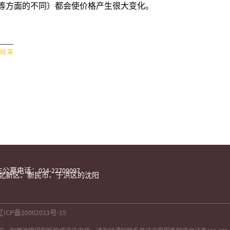
等方面的不同）都会使价格产生很大变化。
 结 束
公墓电话：024-22709097
北新区、新民市、于洪区的沈阳
辽ICP备20002013号-15