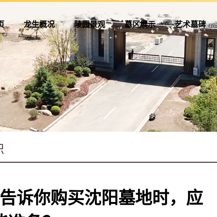
页
龙生概况
陵园景观
墓区展示
艺术墓碑
告诉你购买沈阳墓地时，应